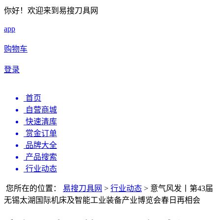
你好！欢迎来到易搜刀具网
app
购物车
登录
首页
自营商城
快速清库
赏金订单
品牌大全
产品搜索
行业动态
您所在的位置：
易搜刀具网
>
行业动态
>
意气风发丨第43届
无锡太湖国际机床及智能工业装备产业博览会春日再相会