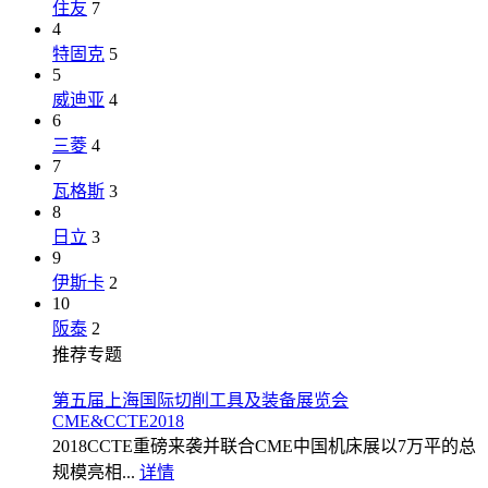
住友
7
4
特固克
5
5
威迪亚
4
6
三菱
4
7
瓦格斯
3
8
日立
3
9
伊斯卡
2
10
阪泰
2
推荐专题
第五届上海国际切削工具及装备展览会
CME&CCTE2018
2018CCTE重磅来袭并联合CME中国机床展以7万平的总
规模亮相...
详情