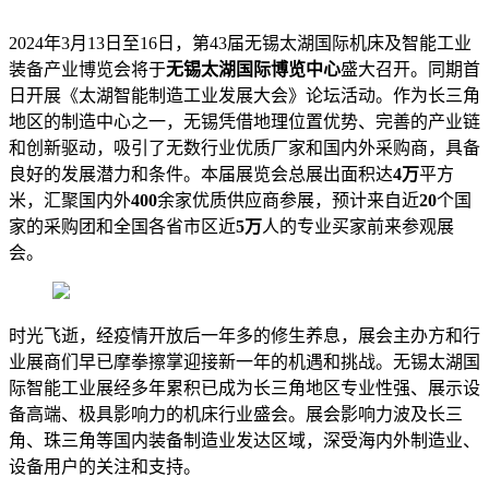
2024年3月13日至16日，第43届无锡太湖国际机床及智能工业
装备产业博览会将于
无锡太湖国际博览中心
盛大召开。同期首
日开展《太湖智能制造工业发展大会》论坛活动。作为长三角
地区的制造中心之一，无锡凭借地理位置优势、完善的产业链
和创新驱动，吸引了无数行业优质厂家和国内外采购商，具备
良好的发展潜力和条件。本届展览会总展出面积达
4万
平方
米，汇聚国内外
400
余家优质供应商参展，预计来自近
20
个国
家的采购团和全国各省市区近
5万
人的专业买家前来参观展
会。
时光飞逝，经疫情开放后一年多的修生养息，展会主办方和行
业展商们早已摩拳擦掌迎接新一年的机遇和挑战。无锡太湖国
际智能工业展经多年累积已成为长三角地区专业性强、展示设
备高端、极具影响力的机床行业盛会。展会影响力波及长三
角、珠三角等国内装备制造业发达区域，深受海内外制造业、
设备用户的关注和支持。