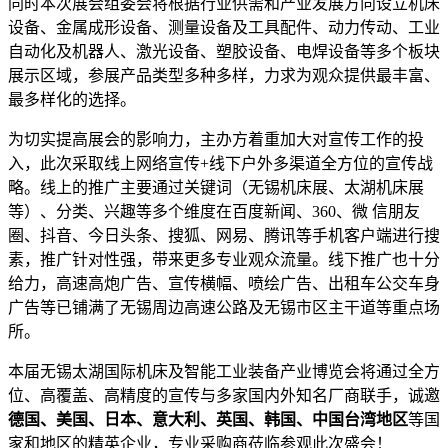
同时本次展会组委会将根据行业供需和产业发展方向设立机床
设备、金属成形设备、测量设备及工具配件、动力传动、工业
自动化及机器人、激光设备、塑胶设备、电焊设备等多个板块
展示区域，参展产品类型多种多样，力求为观众提供最丰富、
最多样化的选择。
为切实提高展会的影响力，主办方着重加大对宣传工作的投
入，此次采取线上网络宣传+线下户外多渠道全方位的宣传战
略。线上的推广主要通过关键词（无锡机床展、太湖机床展
等）、分类、兴趣等多个维度在百度新闻、360、微 信朋友
圈、抖音、今日头条、搜狐、网易、腾讯等手机客户端进行搜
素，推广针对性强，带来更多专业观众流量。线下推广也十分
给力，高速高炮广告、宣传横幅、喷绘广告、出租车公交车身
广告等已铺满了无锡周边高速公路及无锡市区主干道等重点场
所。
本届无锡太湖国际机床及智能工业装备产业博览会将通过全方
位、高覆盖、高精度的宣传与多家国内外知名厂商联手，诚邀
德国、美国、日本、意大利、英国、韩国、中国台湾地区
等国
家和地区的精英企业，专业采购商莅临参观此次盛会！