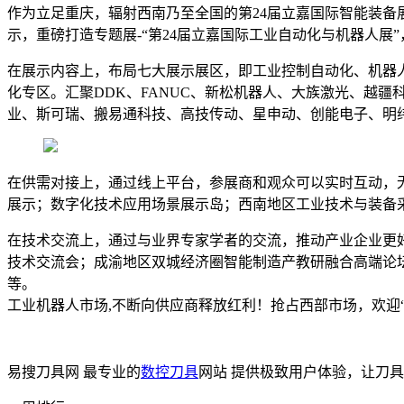
作为立足重庆，辐射西南乃至全国的第24届立嘉国际智能装备展
示，重磅打造专题展-“第24届立嘉国际工业自动化与机器人
在展示内容上，布局七大展示展区，即工业控制自动化、机器
化专区。汇聚DDK、FANUC、新松机器人、大族激光、越
业、斯可瑞、搬易通科技、高技传动、星申动、创能电子、明
在供需对接上，通过线上平台，参展商和观众可以实时互动，
展示；数字化技术应用场景展示岛；西南地区工业技术与装备
在技术交流上，通过与业界专家学者的交流，推动产业企业更好地
技术交流会；成渝地区双城经济圈智能制造产教研融合高端论坛
等。
工业机器人市场,不断向供应商释放红利！抢占西部市场，欢迎“
易搜刀具网 最专业的
数控刀具
网站 提供极致用户体验，让刀