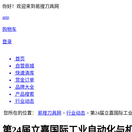
你好！欢迎来到易搜刀具网
app
购物车
登录
首页
自营商城
快速清库
赏金订单
品牌大全
产品搜索
行业动态
您所在的位置：
易搜刀具网
>
行业动态
>
第24届立嘉国际工
第24届立嘉国际工业自动化与