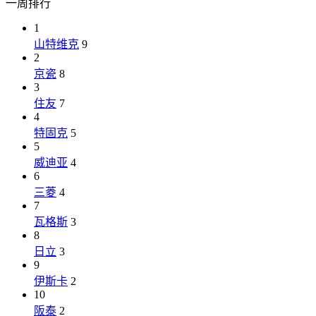
一周排行
1
山特维克
9
2
京瓷
8
3
住友
7
4
特固克
5
5
威迪亚
4
6
三菱
4
7
瓦格斯
3
8
日立
3
9
伊斯卡
2
10
阪泰
2