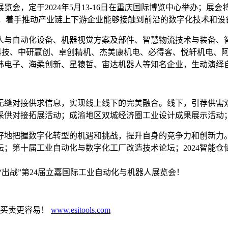
览会，定于2024年5月13-16日在重庆国际博览中心举办；
展”，着手推动产业链上下游企业能够接触到前沿的数字化技术和设
人与自动化设备、机器视觉方案及部件、智慧物流技术与装备、
疆科技、中研赢创、卓创精机、杰美康机电、必得客、悦轩机电、
纬电子、海柔创新、星猿哲、宙达机器人等知名企业，生动演绎
无缝对接供求信息，实现线上线下的完美融合。线下，引荐供需
采供对接拓展活动；成渝地区双城经济圈工业设计成果展示活动
把握数字化转型的机遇和挑战，提升自身的竞争力和创新力。同期
；第十届工业自动化与数字化工厂改造技术论坛；2024智能仓储
出战”第24届立嘉国际工业自动化与机器人展览会！
具买卖更容易！
www.esitools.com