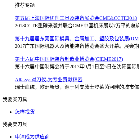
推荐专题
第五届上海国际切削工具及装备展览会CME&CCTE2018
2018CCTE重磅来袭并联合CME中国机床展以7万平的总规
第十九届届东莞国际模具、金属加工、塑胶及包装展(DMP2
2017广东国际机器人及智能装备博览会盛大开幕。展会期间
第十六届中国国际装备制造业博览会(CIEME2017)
第十六届中国制博会将于2017年9月1日至5日在沈阳国际展
Alfa-sys对刀仪-为专业贡献精密
瑞士血统，欧洲新贵，源于列支敦士登莱茵河畔的城市儒格尔
我要买刀具
怎样找货
我要卖刀具
申请成为供应商