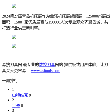
2024第27届青岛机床展作为金诺机床展旗舰展，125000㎡展出
面积，1500+家优质展商与150000人次专业观众齐聚岛城，共
打造行业供需新引擎。
易搜刀具网 最专业的
数控刀具
网站 提供极致用户体验，让刀
具买卖更容易！
www.esitools.com
一周排行
1
山特维克
9
2
京瓷
8
3