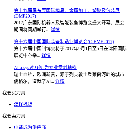
第十九届届东莞国际模具、金属加工、塑胶及包装展
(DMP2017)
2017广东国际机器人及智能装备博览会盛大开幕。展会
期间将同期举行...
详情
第十六届中国国际装备制造业博览会(CIEME2017)
第十六届中国制博会将于2017年9月1日至5日在沈阳国际
展览中心举...
详情
Alfa-sys对刀仪-为专业贡献精密
瑞士血统，欧洲新贵，源于列支敦士登莱茵河畔的城市
儒格尔，造就了Al...
详情
我要买刀具
怎样找货
我要卖刀具
申请成为供应商