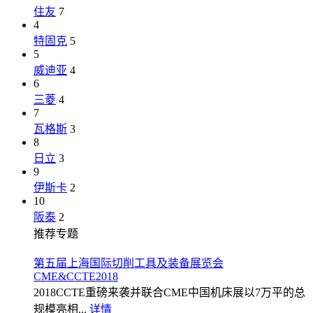
住友
7
4
特固克
5
5
威迪亚
4
6
三菱
4
7
瓦格斯
3
8
日立
3
9
伊斯卡
2
10
阪泰
2
推荐专题
第五届上海国际切削工具及装备展览会
CME&CCTE2018
2018CCTE重磅来袭并联合CME中国机床展以7万平的总
规模亮相...
详情