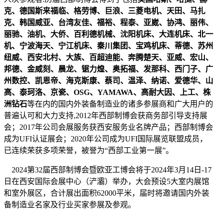
克、德国斯来福临、格劳博、巨浪、三菱电机、天田、马扎
克、韩国威亚、台湾友佳、福裕、程泰、亚崴、协鸿、丽伟、
丽驰、油机、大侨、百利德机械、沈阳机床、大连机床、北一
机、宁波海天、宁江机床、秦川集团、宝鸡机床、蒂德、苏州
纽威、西安北村、大族、百超迪能、奔腾楚天、亚威、宏山、
邦德、金威刻、晨龙、锯力煌、奥拓福、发那科、西门子、广
州数控、凯恩帝、海克斯康、蔡司、温泽、纳诺、爱德华、山
高、泰珂洛、京瓷、OSG、YAMAWA、高耐大因、上工、株
洲钻石
等在内的国内外装备制造业的诸多参展商和广大用户的
普遍认可和大力支持,2012年西部制博会获商务部引导支持展
会；2017年公司会展服务获西安服务业名牌产品；西部制博会
成为UFI认证展会；2020年公司成为UFI国际展览联盟成员，
已连续荣获多项荣誉，被誉为“西部工业第一展”。
2024第32届西部制博会暨欧亚工博会将于2024年3月14日-17
日在西安国际会展中心（浐灞）举办，大会预设5大室内展馆
和室外展区，合计展出面积62000平米，届时将邀请国内外装
备制造业名家及行业买家参展及参观。