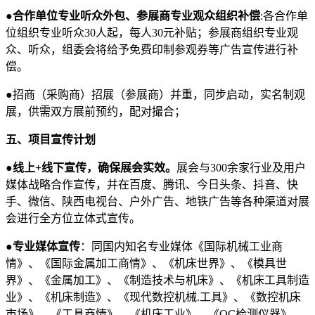
●合作单位专业听众外包、参展商专业观众组织补偿
:各合作单
位组织专业听众30人起，每人30元补贴；参展商组织专业观
众、听众，组委会将给予免费印制参观券等广告宣传进行补
偿。
●
招商（采购商）招展（参展商）并重，同步启动，实名制观
展，供需双方展前预约，配对撮合；
五、项目宣传计划
●
线上+线下宣传，确保展会实效。
展会与300余家行业及用户
媒体战略合作宣传，并在百度、腾讯、今日头条、抖音、快
手、微信、陕西电视台、户外广告、地铁广告等各种渠道对展
会进行全方位立体式宣传。
●
专业媒体宣传
：同国内知名专业媒体《国际机械工业商
情》、《国际金属加工商情》、《机床世界》、《模具世
界》、《金属加工》、《制造技术与机床》、《机床工具制造
业》、《机床制造》、《现代数控机械.工具》、《数控机床
市场》、《工具商情》、《机床工业》、《QC检测仪器》、