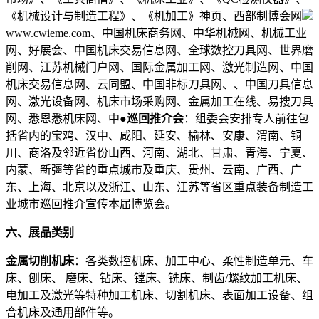
《机械设计与制造工程》、《机加工》神页、西部制博会网
www.cwieme.com、中国机床商务网、中华机械网、机械工业
网、好展会、中国机床交易信息网、全球数控刀具网、世界磨
削网、江苏机械门户网、国际金属加工网、激光制造网、中国
机床交易信息网、云同盟、中国非标刀具网、、中国刀具信息
网、激光设备网、机床市场采购网、金属加工在线、易搜刀具
网、悉恩悉机床网、中●
巡回推介会
：组委会安排专人前往包
括省内的宝鸡、汉中、咸阳、延安、榆林、安康、渭南、铜
川、商洛及邻近省份山西、河南、湖北、甘肃、青海、宁夏、
内蒙、新彊等省的重点城市及重庆、贵州、云南、广西、广
东、上海、北京以及浙江、山东、江苏等省区重点装备制造工
业城市巡回推介宣传本届博览会。
六、展品类别
金属切削机床
：各类数控机床、加工中心、柔性制造单元、车
床、刨床、 磨床、钻床、镗床、铣床、制齿/螺纹加工机床、
电加工及激光等特种加工机床、切割机床、表面加工设备、组
合机床及通用部件等。