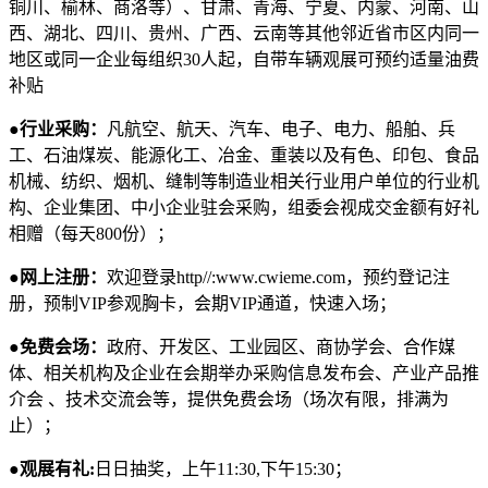
铜川、榆林、商洛等）、甘肃、青海、宁夏、内蒙、河南、山
西、湖北、四川、贵州、广西、云南等其他邻近省市区内同一
地区或同一企业每组织30人起，自带车辆观展可预约适量油费
补贴
●行业采购：
凡航空、航天、汽车、电子、电力、船舶、兵
工、石油煤炭、能源化工、冶金、重装以及有色、印包、食品
机械、纺织、烟机、缝制等制造业相关行业用户单位的行业机
构、企业集团、中小企业驻会采购，组委会视成交金额有好礼
相赠（每天800份）；
●网上注册：
欢迎登录http//:www.cwieme.com，预约登记注
册，预制VIP参观胸卡，会期VIP通道，快速入场；
●免费会场：
政府、开发区、工业园区、商协学会、合作媒
体、相关机构及企业在会期举办采购信息发布会、产业产品推
介会 、技术交流会等，提供免费会场（场次有限，排满为
止）；
●观展有礼:
日日抽奖，上午11:30,下午15:30；