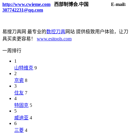
http://www.cwieme.com
西部制博会.中国 E-mail:
307742231@qq.com
易搜刀具网 最专业的
数控刀具
网站 提供极致用户体验，让刀
具买卖更容易！
www.esitools.com
一周排行
1
山特维克
9
2
京瓷
8
3
住友
7
4
特固克
5
5
威迪亚
4
6
三菱
4