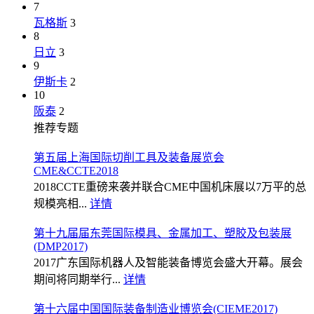
7
瓦格斯
3
8
日立
3
9
伊斯卡
2
10
阪泰
2
推荐专题
第五届上海国际切削工具及装备展览会
CME&CCTE2018
2018CCTE重磅来袭并联合CME中国机床展以7万平的总
规模亮相...
详情
第十九届届东莞国际模具、金属加工、塑胶及包装展
(DMP2017)
2017广东国际机器人及智能装备博览会盛大开幕。展会
期间将同期举行...
详情
第十六届中国国际装备制造业博览会(CIEME2017)