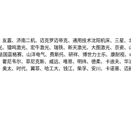
、友嘉、济南二机、迈克罗迈帝克、通用技术沈阳机床、三星、
光、镭鸣激光、宏牛激光、瑞铁、新天激光、大图激光、京瓷、山
蓝格赛、山洋电气、费斯托、研祥、博世力士乐、康耐视、item
、霍尼韦尔、菲尼克斯、威远、唯恩、明纬、德柔、卡迪夫、华
、奥太、时代、翼菲、哈工大、钱江、柴孚、安川、卡诺普、迈