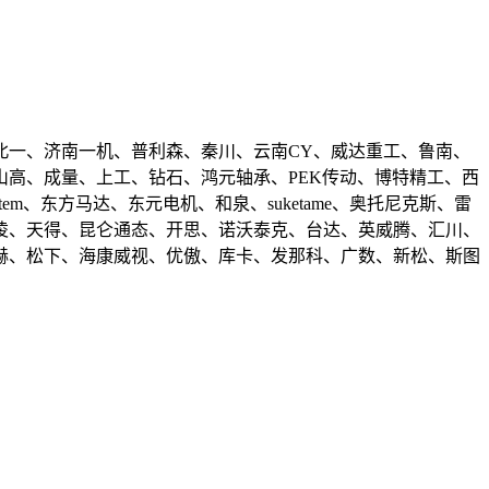
北一、济南一机、普利森、秦川、云南CY、威达重工、鲁南、
高、成量、上工、钻石、鸿元轴承、PEK传动、博特精工、西
、东方马达、东元电机、和泉、suketame、奥托尼克斯、雷
凌、天得、昆仑通态、开思、诺沃泰克、台达、英威腾、汇川、
赫、松下、海康威视、优傲、库卡、发那科、广数、新松、斯图