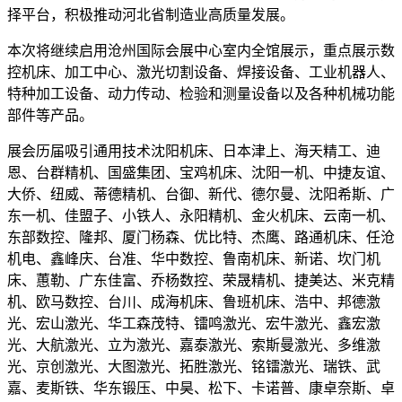
择平台，积极推动河北省制造业高质量发展。
本次将继续启用沧州国际会展中心室内全馆展示，重点展示数
控机床、加工中心、激光切割设备、焊接设备、工业机器人、
特种加工设备、动力传动、检验和测量设备以及各种机械功能
部件等产品。
展会历届吸引通用技术沈阳机床、日本津上、海天精工、迪
恩、台群精机、国盛集团、宝鸡机床、沈阳一机、中捷友谊、
大侨、纽威、蒂德精机、台御、新代、德尔曼、沈阳希斯、广
东一机、佳盟子、小铁人、永阳精机、金火机床、云南一机、
东部数控、隆邦、厦门杨森、优比特、杰鹰、路通机床、任沧
机电、鑫峰庆、台准、华中数控、鲁南机床、新诺、坎门机
床、蕙勒、广东佳富、乔杨数控、荣晟精机、捷美达、米克精
机、欧马数控、台川、成海机床、鲁班机床、浩中、邦德激
光、宏山激光、华工森茂特、镭鸣激光、宏牛激光、鑫宏激
光、大航激光、立为激光、嘉泰激光、索斯曼激光、多维激
光、京创激光、大图激光、拓胜激光、铭镭激光、瑞铁、武
嘉、麦斯铁、华东锻压、中昊、松下、卡诺普、康卓奈斯、卓