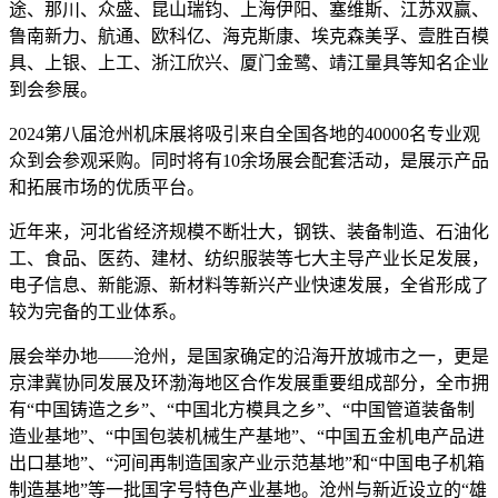
途、那川、众盛、昆山瑞钧、上海伊阳、塞维斯、江苏双赢、
鲁南新力、航通、欧科亿、海克斯康、埃克森美孚、壹胜百模
具、上银、上工、浙江欣兴、厦门金鹭、靖江量具等知名企业
到会参展。
2024第八届沧州机床展将吸引来自全国各地的40000名专业观
众到会参观采购。同时将有10余场展会配套活动，是展示产品
和拓展市场的优质平台。
近年来，河北省经济规模不断壮大，钢铁、装备制造、石油化
工、食品、医药、建材、纺织服装等七大主导产业长足发展，
电子信息、新能源、新材料等新兴产业快速发展，全省形成了
较为完备的工业体系。
展会举办地——沧州，是国家确定的沿海开放城市之一，更是
京津冀协同发展及环渤海地区合作发展重要组成部分，全市拥
有“中国铸造之乡”、“中国北方模具之乡”、“中国管道装备制
造业基地”、“中国包装机械生产基地”、“中国五金机电产品进
出口基地”、“河间再制造国家产业示范基地”和“中国电子机箱
制造基地”等一批国字号特色产业基地。沧州与新近设立的“雄