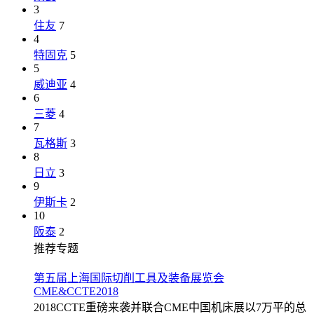
3
住友
7
4
特固克
5
5
威迪亚
4
6
三菱
4
7
瓦格斯
3
8
日立
3
9
伊斯卡
2
10
阪泰
2
推荐专题
第五届上海国际切削工具及装备展览会
CME&CCTE2018
2018CCTE重磅来袭并联合CME中国机床展以7万平的总