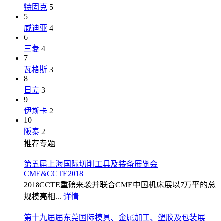
特固克
5
5
威迪亚
4
6
三菱
4
7
瓦格斯
3
8
日立
3
9
伊斯卡
2
10
阪泰
2
推荐专题
第五届上海国际切削工具及装备展览会
CME&CCTE2018
2018CCTE重磅来袭并联合CME中国机床展以7万平的总
规模亮相...
详情
第十九届届东莞国际模具、金属加工、塑胶及包装展