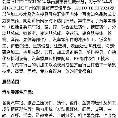
会是 AUTO TECH 2024 华南展重要组成部分，将于2024年5
月15-17日在广州保利世贸博览馆举办！AUTO TECH 2024 零
部件加工技术及汽车模具展会汇集国内外上百家知名品牌或实
力参展商，同期论坛网罗时下热门议题，集中展示了汽车零部
件（包括各类汽车铝、镁、锌、铜合金压铸件、精密铸件、分
动器总成、链轮室、变速器总成、变速箱、离合器壳体、轮
管、套筒、泵体等部件）、汽车零部件的冲压加工、钣金加
工、铸造/锻造、压铸设备、注塑机、表面处理/热处理、切割/
研磨加工、树脂成形；刀具、加工设备磨具、塑料模具、自动
化及检测设备、汽车模具及相关配套、EV部件及加工技术
等，为汽车行业的机加工以及模具成型方面行业打造了一场集
技术、商贸、品牌、专业会议为一体的行业盛会！
展品范围：
汽车零部件产品
：
各类汽车铝、镁合金压铸件、铸件、锻件、金属冲压件及加工
成型精密部件等；动力系统（发动机缸体、缸盖、支架、曲
轴、连杆、活塞、链轮室盖、正时链罩、机油泵壳体、油底壳