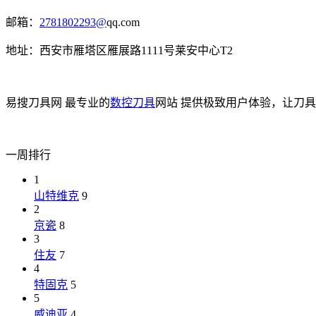
邮箱：
2781802293@
qq.com
地址：西安市雁塔区雁展路1111号莱安中心T2
易搜刀具网 最专业的
数控刀具
网站 提供极致用户体验，让刀
一周排行
1
山特维克
9
2
京瓷
8
3
住友
7
4
特固克
5
5
威迪亚
4