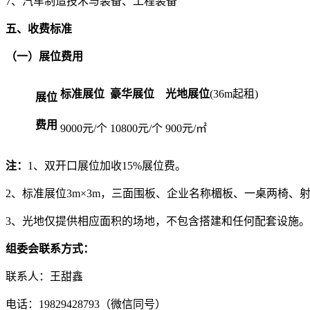
7、汽车制造技术与装备、工程装备
五、收费标准
（一）展位费用
标准展位
豪华展位
光地展位
(36m起租)
展位
费用
9000元/个
10800元/个
900元/㎡
注：
1、双开口展位加收15%展位费。
2、标准展位3m×3m，三面围板、企业名称楣板、一桌两椅、
3、光地仅提供相应面积的场地，不包含搭建和任何配套设施。
组委会联系方式：
联系人：王甜鑫
电话：19829428793（微信同号）