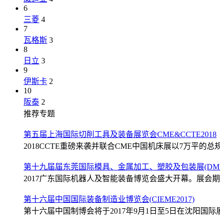
6
三菱
4
7
瓦格斯
3
8
日立
3
9
伊斯卡
2
10
阪泰
2
推荐专题
第五届上海国际切削工具及装备展览会CME&CCTE2018
2018CCTE重磅来袭并联合CME中国机床展以7万平的总规
第十九届届东莞国际模具、金属加工、塑胶及包装展(DMP2
2017广东国际机器人及智能装备博览会盛大开幕。展会期间
第十六届中国国际装备制造业博览会(CIEME2017)
第十六届中国制博会将于2017年9月1日至5日在沈阳国际展