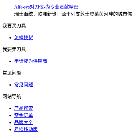
Alfa-sys对刀仪-为专业贡献精密
瑞士血统，欧洲新贵，源于列支敦士登莱茵河畔的城市儒格尔
我要买刀具
怎样找货
我要卖刀具
申请成为供应商
常见问题
常见问题
网站导航
产品搜索
赏金订单
品牌大全
易搜移动版