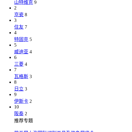
山特维克
9
2
京瓷
8
3
住友
7
4
特固克
5
5
威迪亚
4
6
三菱
4
7
瓦格斯
3
8
日立
3
9
伊斯卡
2
10
阪泰
2
推荐专题