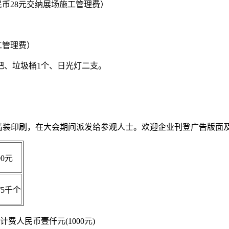
人民币28元交纳展场施工管理费）
工管理费）
把、垃圾桶1个、日光灯二支。
铜版纸，精装印刷，在大会期间派发给参观人士。欢迎企业刊登广告版
00元
/5千个
费人民币壹仟元(1000元)