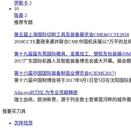
伊斯卡
2
10
阪泰
2
推荐专题
第五届上海国际切削工具及装备展览会CME&CCTE2018
2018CCTE重磅来袭并联合CME中国机床展以7万平的总规
第十九届届东莞国际模具、金属加工、塑胶及包装展(DMP2
2017广东国际机器人及智能装备博览会盛大开幕。展会期间
第十六届中国国际装备制造业博览会(CIEME2017)
第十六届中国制博会将于2017年9月1日至5日在沈阳国际展
Alfa-sys对刀仪-为专业贡献精密
瑞士血统，欧洲新贵，源于列支敦士登莱茵河畔的城市儒格尔
我要买刀具
怎样找货