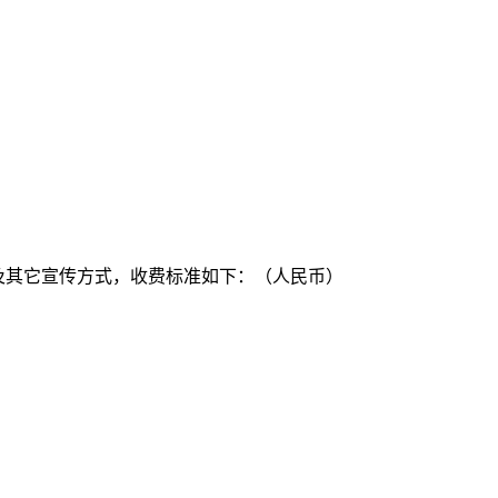
面及其它宣传方式，收费标准如下：（人民币）