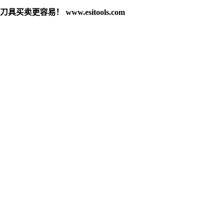
卖更容易！ www.esitools.com