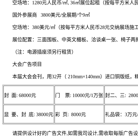
空场地：1280元人民币/㎡, 36㎡展位起租（按每平方米
国外参展商 3800美元/全展期/个9㎡
空场地：380美元/㎡（按每平方米人民币28元交纳展场施
展位配置：三面围板、中英文楣板、洽谈桌一张、椅子两
（注：电源插座须另行租赁）
大会广告项目
本届大会会刊，用32开（ 210mm×140mm）进口
封 面: 68000元
门 票: 10000元/1万张
封二、三: 280
显 要、封 底: 38000元
彩 页: 8000元
礼品袋：3万元
请提供设计好的广告文件,如需我司设计,需收取每版广告设计