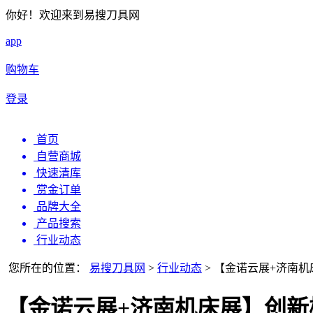
你好！欢迎来到易搜刀具网
app
购物车
登录
首页
自营商城
快速清库
赏金订单
品牌大全
产品搜索
行业动态
您所在的位置：
易搜刀具网
>
行业动态
>
【金诺云展+济南机
【金诺云展+济南机床展】创新