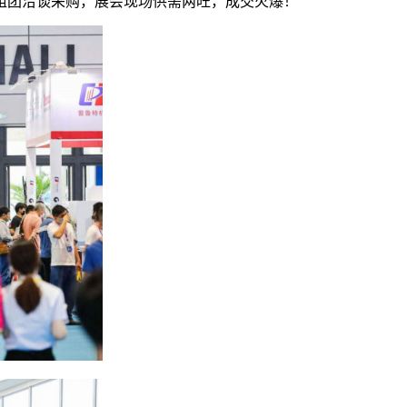
组团洽谈采购，展会现场供需两旺，成交火爆！