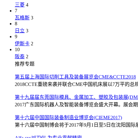
三菱
4
7
瓦格斯
3
8
日立
3
9
伊斯卡
2
10
阪泰
2
推荐专题
第五届上海国际切削工具及装备展览会CME&CCTE2018
2018CCTE重磅来袭并联合CME中国机床展以7万平的总规
第十九届届东莞国际模具、金属加工、塑胶及包装展(DMP2
2017广东国际机器人及智能装备博览会盛大开幕。展会期间
第十六届中国国际装备制造业博览会(CIEME2017)
第十六届中国制博会将于2017年9月1日至5日在沈阳国际展
Alfa-sys对刀仪-为专业贡献精密