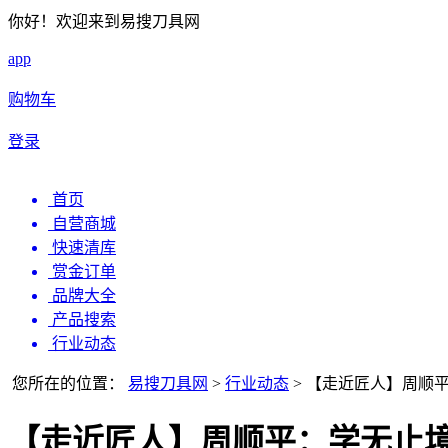
你好！欢迎来到易搜刀具网
app
购物车
登录
首页
自营商城
快速清库
赏金订单
品牌大全
产品搜索
行业动态
您所在的位置：
易搜刀具网
>
行业动态
>
【走近匠人】周顺
【走近匠人】周顺平：学无止