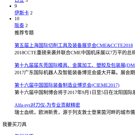
日立
3
9
伊斯卡
2
10
阪泰
2
推荐专题
第五届上海国际切削工具及装备展览会CME&CCTE2018
2018CCTE重磅来袭并联合CME中国机床展以7万平的总规
第十九届届东莞国际模具、金属加工、塑胶及包装展(DMP2
2017广东国际机器人及智能装备博览会盛大开幕。展会期间
第十六届中国国际装备制造业博览会(CIEME2017)
第十六届中国制博会将于2017年9月1日至5日在沈阳国际展
Alfa-sys对刀仪-为专业贡献精密
瑞士血统，欧洲新贵，源于列支敦士登莱茵河畔的城市儒格尔
我要买刀具