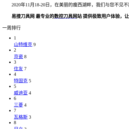
2020年11月18-20日，在美丽的瘦西湖畔，我们与您不见不散，
易搜刀具网 最专业的
数控刀具网
站 提供极致用户体验，让刀具买
一周排行
1
山特维克
9
2
京瓷
8
3
住友
7
4
特固克
5
5
威迪亚
4
6
三菱
4
7
瓦格斯
3
8