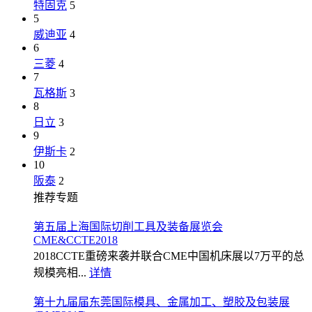
特固克
5
5
威迪亚
4
6
三菱
4
7
瓦格斯
3
8
日立
3
9
伊斯卡
2
10
阪泰
2
推荐专题
第五届上海国际切削工具及装备展览会
CME&CCTE2018
2018CCTE重磅来袭并联合CME中国机床展以7万平的总
规模亮相...
详情
第十九届届东莞国际模具、金属加工、塑胶及包装展