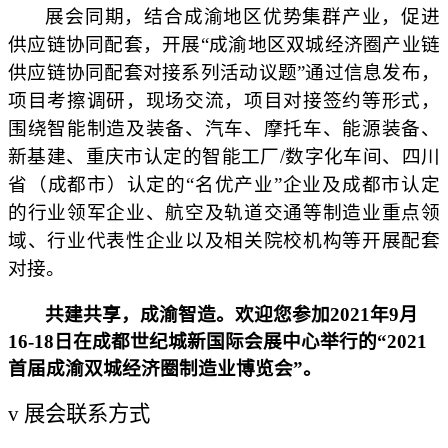
展会同期，结合成渝地区优势集群产业，促进
供应链协同配套，开展
“
成渝地区双城经济圈产业链
供应链协同配套对接系列活动议题
”
通过
信息发布，
项目考擦调研，现场交流，项目对接签约等形式，
围绕智能制造
及
装备、汽车、摩托车、能源
装备
、
新基建、
重庆市认定的
智能工厂
/
数字化车间、四川
省（成都市）认定的
“名优产业”企业及成都市认定
的行业领军企业、航空及轨道交通
等制造业重点领
域、行业代表性企业以及相关院校机构
等开展配套
对接。
共
建共享，成渝智造。欢迎您参加
2021年9月
16-18日在成都世纪城新国际会展中心举行的“2021
首届成渝双城经济圈制造业博览会”。
v
展会联系方式