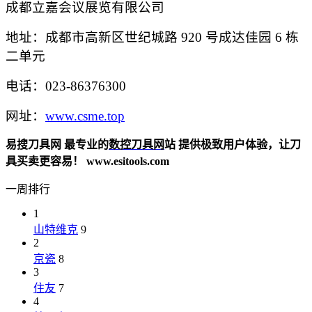
成都立嘉会议展览有限公司
地址：成都市高新区世纪城路
920 号成达佳园 6 栋
二单元
电话：
023-8637
6300
网址：
www.c
sme.top
易搜刀具网 最专业的
数控刀具网
站 提供极致用户体验，让刀
具买卖更容易！ www.esitools.com
一周排行
1
山特维克
9
2
京瓷
8
3
住友
7
4