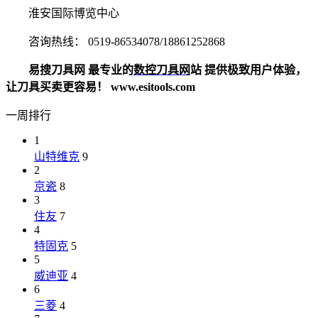
淮安国际博览中心
咨询热线： 0519-86534078/18861252868
易搜刀具网 最专业的
数控刀具网
站 提供极致用户体验，
让刀具买卖更容易！ www.esitools.com
一周排行
1
山特维克
9
2
京瓷
8
3
住友
7
4
特固克
5
5
威迪亚
4
6
三菱
4