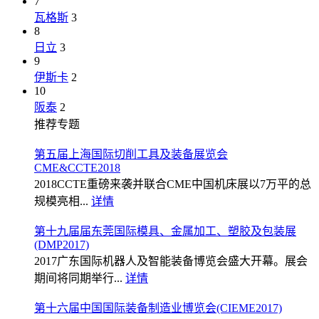
7
瓦格斯
3
8
日立
3
9
伊斯卡
2
10
阪泰
2
推荐专题
第五届上海国际切削工具及装备展览会
CME&CCTE2018
2018CCTE重磅来袭并联合CME中国机床展以7万平的总
规模亮相...
详情
第十九届届东莞国际模具、金属加工、塑胶及包装展
(DMP2017)
2017广东国际机器人及智能装备博览会盛大开幕。展会
期间将同期举行...
详情
第十六届中国国际装备制造业博览会(CIEME2017)