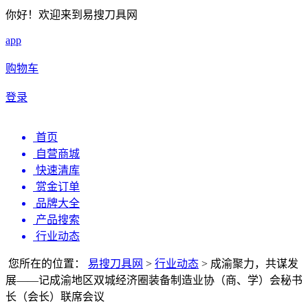
你好！欢迎来到易搜刀具网
app
购物车
登录
首页
自营商城
快速清库
赏金订单
品牌大全
产品搜索
行业动态
您所在的位置：
易搜刀具网
>
行业动态
>
成渝聚力，共谋发
展——记成渝地区双城经济圈装备制造业协（商、学）会秘书
长（会长）联席会议