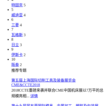
特固克
5
5
威迪亚
4
6
三菱
4
7
瓦格斯
3
8
日立
3
9
伊斯卡
2
10
阪泰
2
推荐专题
第五届上海国际切削工具及装备展览会
CME&CCTE2018
2018CCTE重磅来袭并联合CME中国机床展以7万平的总
规模亮相...
详情
第十九届届东莞国际模具、金属加工、塑胶及包装展