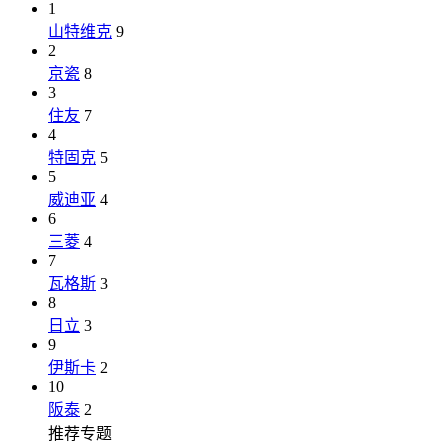
1
山特维克
9
2
京瓷
8
3
住友
7
4
特固克
5
5
威迪亚
4
6
三菱
4
7
瓦格斯
3
8
日立
3
9
伊斯卡
2
10
阪泰
2
推荐专题