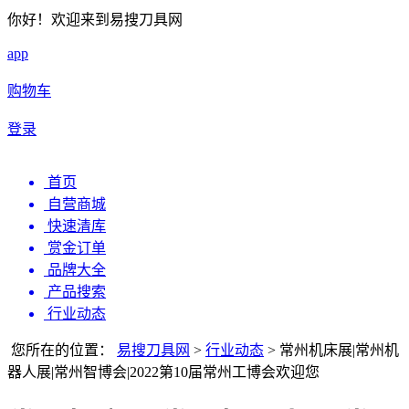
你好！欢迎来到易搜刀具网
app
购物车
登录
首页
自营商城
快速清库
赏金订单
品牌大全
产品搜索
行业动态
您所在的位置：
易搜刀具网
>
行业动态
>
常州机床展|常州机
器人展|常州智博会|2022第10届常州工博会欢迎您