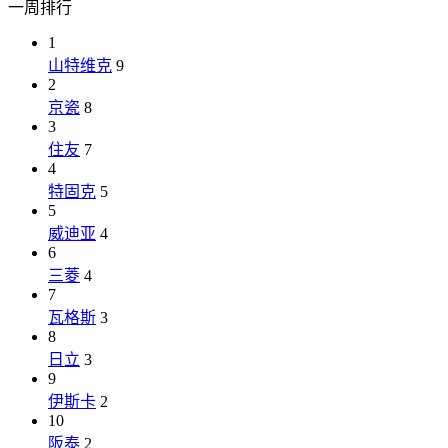
一周排行
1
山特维克
9
2
京瓷
8
3
住友
7
4
特固克
5
5
威迪亚
4
6
三菱
4
7
瓦格斯
3
8
日立
3
9
伊斯卡
2
10
阪泰
2