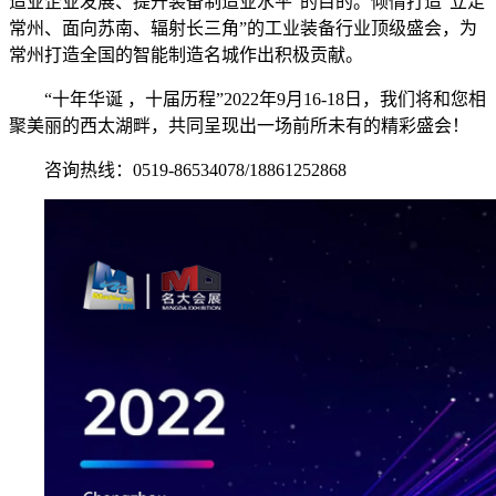
造业企业发展、提升装备制造业水平”的目的。倾情打造“立足
常州、面向苏南、辐射长三角”的工业装备行业顶级盛会，为
常州打造全国的智能制造名城作出积极贡献。
“十年华诞 ，十届历程”2022年9月16-18日，我们将和您相
聚美丽的西太湖畔，共同呈现出一场前所未有的精彩盛会！
咨询热线：0519-86534078/18861252868