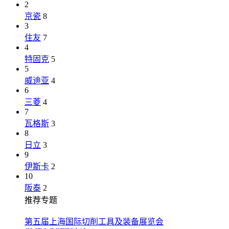
2
京瓷
8
3
住友
7
4
特固克
5
5
威迪亚
4
6
三菱
4
7
瓦格斯
3
8
日立
3
9
伊斯卡
2
10
阪泰
2
推荐专题
第五届上海国际切削工具及装备展览会