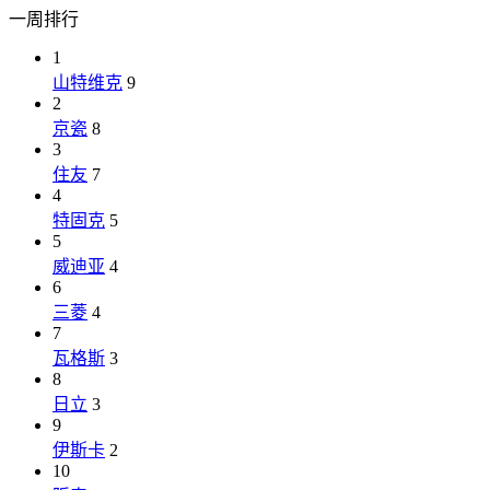
一周排行
1
山特维克
9
2
京瓷
8
3
住友
7
4
特固克
5
5
威迪亚
4
6
三菱
4
7
瓦格斯
3
8
日立
3
9
伊斯卡
2
10