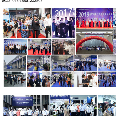
86534078/18861252868