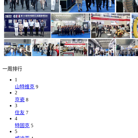
一周排行
1
山特维克
9
2
京瓷
8
3
住友
7
4
特固克
5
5