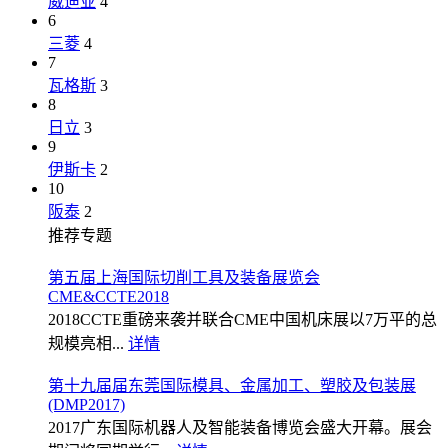
威迪亚
4
6
三菱
4
7
瓦格斯
3
8
日立
3
9
伊斯卡
2
10
阪泰
2
推荐专题
第五届上海国际切削工具及装备展览会
CME&CCTE2018
2018CCTE重磅来袭并联合CME中国机床展以7万平的总
规模亮相...
详情
第十九届届东莞国际模具、金属加工、塑胶及包装展
(DMP2017)
2017广东国际机器人及智能装备博览会盛大开幕。展会